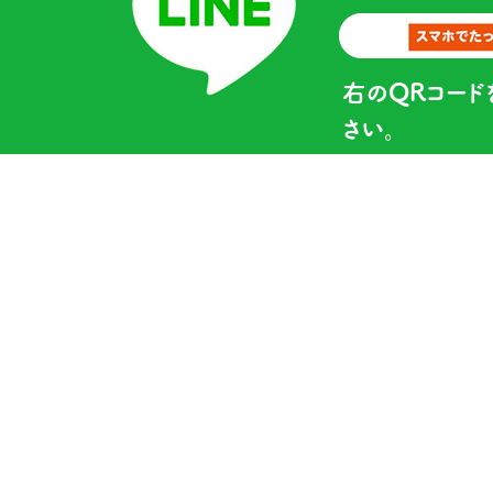
右のQRコード
さい。