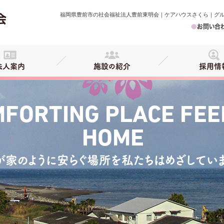
福岡県豊前市の社会福祉法人豊前東明会｜ケアハウスさくら｜グ
●
お問い合
法人案内
施設の紹介
採用情
FORTING PLACE FEE
HOME
が家のように安らぐ場所を私たちはめざしていま